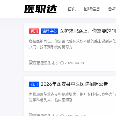
首页
招聘信息
备
医护求职路上，你需要的 “
置顶
课程中心
各位医护同仁，你是否也曾在求职考编的路上感到迷茫
八门，找不到系统的复习方...
医疗卫生人才
2026-04-28
2026年蓬安县中医医院招聘公告
四川
为推进医院重点专科提质培优，提升专科核心竞争力与
进学科带头人、临床医师及...