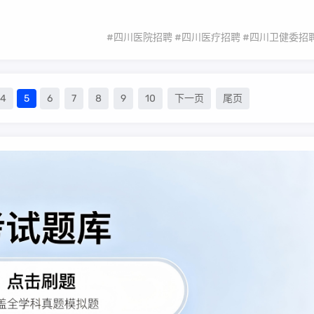
#四川医院招聘
#四川医疗招聘
#四川卫健委招
4
5
6
7
8
9
10
下一页
尾页