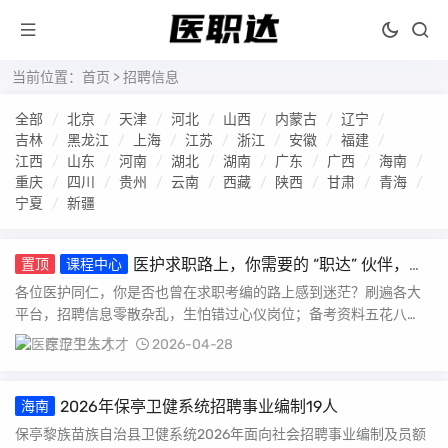
当前位置：
首页
>
招聘信息
全部
北京
天津
河北
山西
内蒙古
辽宁
吉林
黑龙江
上海
江苏
浙江
安徽
福建
江西
山东
河南
湖北
湖南
广东
广西
海南
重庆
四川
贵州
云南
西藏
陕西
甘肃
青海
宁夏
新疆
医护求职路上，你需要的 “职达” 伙伴，我
置顶
课程中心
们来了！
各位医护同仁，你是否也曾在求职考编的路上感到迷茫？刷遍各大
平台，招聘信息零散杂乱，生怕错过心仪岗位；备考资料五花八
门，找不到系统的复习方...
医疗卫生人才
2026-04-28
2026年保亭卫健系统招聘事业编制19人
海南
保亭黎族苗族自治县卫健系统2026年面向社会招聘事业编制及员额