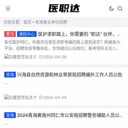
当前位置：
首页
> 青海事业单位招聘
医护求职路上，你需要的 “职达” 伙伴，我
置顶
课程中心
们来了！
各位医护同仁，你是否也曾在求职考编的路上感到迷茫？刷遍各大
平台，招聘信息零散杂乱，生怕错过心仪岗位；备考资料五花八
门，找不到系统的复习方...
医疗卫生人才
2026-04-28
兴海县自然资源和林业草原局招聘编外工作人员公告
青海
...
医疗卫生人才
2026-04-24
2024青海黄南州同仁市公安局招聘警务辅助人员公
青海
告（50人）
...