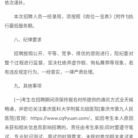
依次递补。
本次招聘人员一经录用，须按照《岗位一览表》(附件1)执
行最低服务期。
八、纪律要求
招聘按照公开、平等、竞争、择优的原则进行，院纪委对
整个过程进行监督，坚决杜绝弄虚作假、徇私舞弊等现象，若
有违反规定行为，一经查实，一律严肃处理。
九、其他事项
(一)考生在招聘期间须保持报名时所提供的通讯方式全天候
畅通，并密切关注重庆医科大学附属北碚医院(重庆市第九人民
医院)官网：https://www.cq9yuan.com/。如因考生本人原因
未获知相关信息而影响招聘的，责任由考生承担;同时要遵守笔
试、专业知识测试、面试的时限要求，未按时参加相关考试考