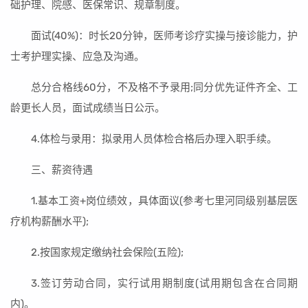
础护理、院感、医保常识、规章制度。
面试(40%)：时长20分钟，医师考诊疗实操与接诊能力，护
士考护理实操、应急及沟通。
总分合格线60分，不及格不予录用;同分优先证件齐全、工
龄更长人员，面试成绩当日公示。
4.体检与录用：拟录用人员体检合格后办理入职手续。
三、薪资待遇
1.基本工资+岗位绩效，具体面议(参考七里河同级别基层医
疗机构薪酬水平);
2.按国家规定缴纳社会保险(五险);
3.签订劳动合同，实行试用期制度(试用期包含在合同期
内)。