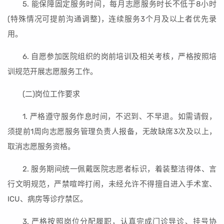
5. 能保障固定服务时间，每月志愿服务时长不低于8小时
(特殊情况可提前沟通调整)，连续服务3个月及以上者优先录
用。
6. 自愿参加医院组织的岗前培训及相关考核，严格按照培
训规范开展志愿服务工作。
(二)岗位工作要求
1. 严格遵守服务作息时间，不迟到、不早退。如需请假，
须提前1周向志愿服务管理负责人报备，无故缺席3次及以上，
取消志愿服务资格。
2. 服务期间统一佩戴医院志愿者标识，着装整洁得体、言
行文明规范，严禁喧哗打闹，未经允许不得擅自进入手术室、
ICU、病房等诊疗禁区。
3. 严格按照岗位分配履职，认真完成门诊导诊、挂号协