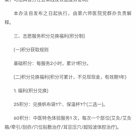
本办法自发布之日起执行，由第六师医院党群办负责解
释。
三、志愿服务积分兑换福利(积分制)
(一)积分获取规则
基础积分：每服务2小时，累计1积分。
(二)积分兑换福利(积分可累计，不兑现现金，有效期1年)
1. 福利(积分兑换)
25积分：兑换帆布袋1个、保温杯1个(二选一)。
60积分：中医特色体验服务1 次，每次一个部位(艾灸/艾灸
箱/牵引/刮痧/穴位贴敷治疗/耳豆压穴/超短波体腔治疗)。