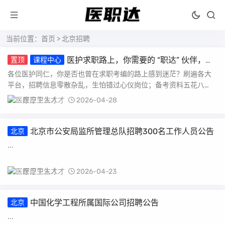
当前位置：
首页
> 北京招聘
医护求职路上，你需要的 “职达” 伙伴，我
置顶
课程中心
们来了！
各位医护同仁，你是否也曾在求职考编的路上感到迷茫？刷遍各大
平台，招聘信息零散杂乱，生怕错过心仪岗位；备考资料五花八
门，找不到系统的复习方...
医疗卫生人才
2026-04-28
北京市公安局监所管理总队招聘300名工作人员公告
北京
...
医疗卫生人才
2026-04-23
中国化学工程所属国际公司招聘公告
北京
...