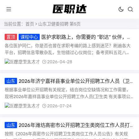
当前位置：
首页
> 山东卫健委招聘 第5页
医护求职路上，你需要的 “职达” 伙伴，我
置顶
课程中心
们来了！
各位医护同仁，你是否也曾在求职考编的路上感到迷茫？刷遍各大
平台，招聘信息零散杂乱，生怕错过心仪岗位；备考资料五花八
门，找不到系统的复习方...
医疗卫生人才
2026-04-28
2026年济宁嘉祥县事业单位公开招聘工作人员（卫
山东
生类）公告（13人）
根据事业单位公开招聘有关规定，结合岗位空缺情况和工作需要，
现将2026年嘉祥县事业单位公开招聘工作人员(卫生类 有关事项公
告如下：一、招...
医疗卫生人才
2026-07-24
2026年潍坊高密市公开招聘卫生类岗位工作人员打
山东
印准考证及笔试的公告
按照《2026年高密市公开招聘卫生类岗位工作人员公告》有关规