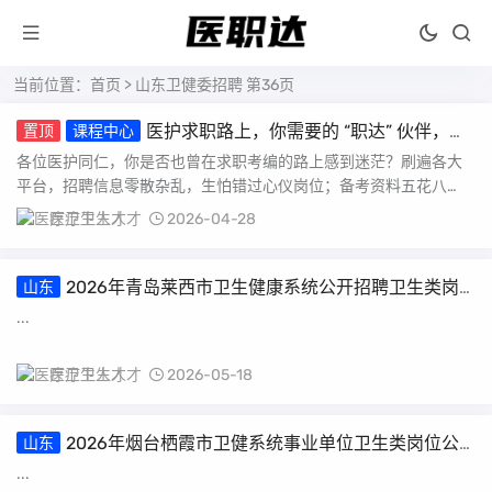
当前位置：
首页
> 山东卫健委招聘 第36页
医护求职路上，你需要的 “职达” 伙伴，我
置顶
课程中心
们来了！
各位医护同仁，你是否也曾在求职考编的路上感到迷茫？刷遍各大
平台，招聘信息零散杂乱，生怕错过心仪岗位；备考资料五花八
门，找不到系统的复习方...
医疗卫生人才
2026-04-28
2026年青岛莱西市卫生健康系统公开招聘卫生类岗
山东
位工作人员总成绩的通知
...
医疗卫生人才
2026-05-18
2026年烟台栖霞市卫健系统事业单位卫生类岗位公
山东
开招聘工作人员调整招聘计划的通知
...