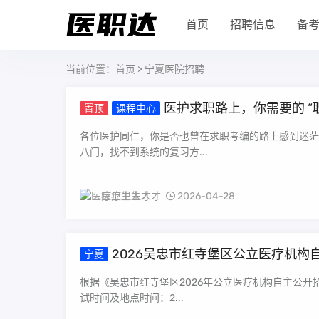
首页
招聘信息
备
当前位置：
首页
> 宁夏医院招聘
医护求职路上，你需要的 “
置顶
课程中心
各位医护同仁，你是否也曾在求职考编的路上感到迷茫
八门，找不到系统的复习方...
医疗卫生人才
2026-04-28
2026吴忠市红寺堡区公立医疗机
宁夏
根据《吴忠市红寺堡区2026年公立医疗机构自主公
试时间及地点时间：2...