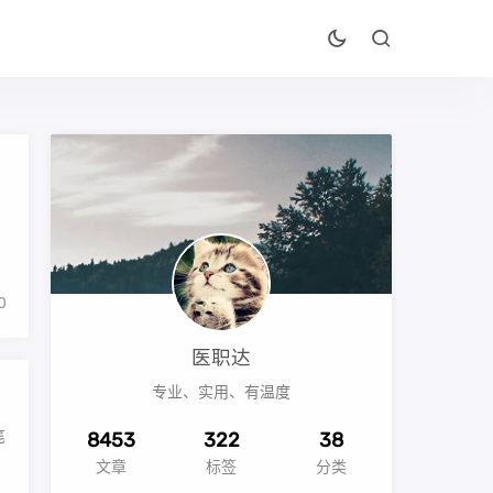
0
医职达
专业、实用、有温度
笔
8453
322
38
文章
标签
分类